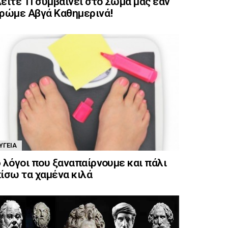
είτε ΤΙ συμβαίνει στο Σώμα μας εάν
ρώμε Αβγά Καθημερινά!
ΥΓΕΊΑ
 λόγοι που ξαναπαίρνουμε και πάλι
ίσω τα χαμένα κιλά