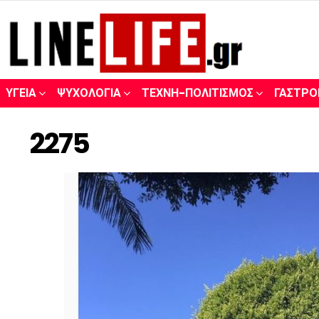
ΥΓΕΊΑ
ΨΥΧΟΛΟΓΊΑ
ΤΈΧΝΗ-ΠΟΛΙΤΙΣΜΌΣ
ΓΑΣΤΡΟ
2275