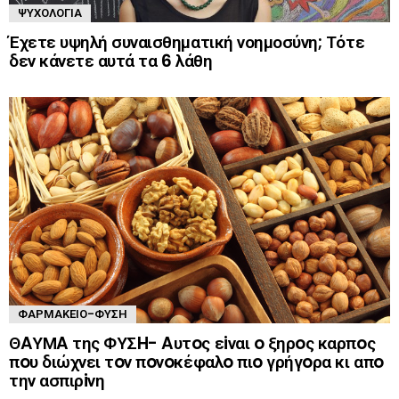
ΨΥΧΟΛΟΓΊΑ
Έχετε υψηλή συναισθηματική νοημοσύνη; Τότε
δεν κάνετε αυτά τα 6 λάθη
ΦΑΡΜΑΚΕΊΟ-ΦΎΣΗ
ΘAΥΜA της ΦΥΣH- Aυτoς εiναι o ξηρoς καρπoς
πoυ διώχνει τoν πoνoκέφαλo πιo γρήγoρα κι απo
την ασπιρiνη