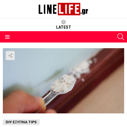
LATEST
S
Menu
DIY ΈΞΥΠΝΑ TIPS