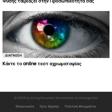
Φύσης ταιριάζει στην Προσωπικότητά σας
ΔΙΆΓΝΩΣΗ
Kάντε το online τεστ αχρωματοψίας
© 2026 by bring the pixel. Remember to change this
Επικοινωνία
Όροι Χρήσης
Πολιτική Απορρήτου