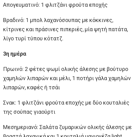
Απογευματινό: 1 φλιτζάνι φρούτα εποχής
Βραδινό: 1 μπολ λαχανόσουπας με κόκκινες,
κίτρινες και πράσινες πιπεριές, μία ψητή πατάτα,
λίγο τυρί τύπου κότατζ.
3η ημέρα
Πρωινό: 2 φέτες ψωμί ολικής άλεσης με βούτυρο
χαμηλών λιπαρών και μέλι, 1 ποτήρι γάλα χαμηλών
λιπαρών, καφές ή τσάι
Σνακ: 1 φλιτζάνι φρούτα εποχής με δύο κουταλιές
της σούπας γιαούρτι
Μεσημεριανό: Σαλάτα ζυμαρικών ολικής άλεσης με
βραστά λαχανικά και 1 κουταλιά μαγιονέζα light