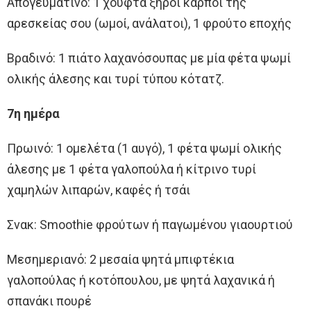
Απογευματινό: 1 χούφτα ξηροί καρποί της
αρεσκείας σου (ωμοί, ανάλατοι), 1 φρούτο εποχής
Βραδινό: 1 πιάτο λαχανόσουπας με μία φέτα ψωμί
ολικής άλεσης και τυρί τύπου κότατζ.
7η ημέρα
Πρωινό: 1 ομελέτα (1 αυγό), 1 φέτα ψωμί ολικής
άλεσης με 1 φέτα γαλοπούλα ή κίτρινο τυρί
χαμηλών λιπαρών, καφές ή τσάι
Σνακ: Smoothie φρούτων ή παγωμένου γιαουρτιού
Μεσημεριανό: 2 μεσαία ψητά μπιφτέκια
γαλοπούλας ή κοτόπουλου, με ψητά λαχανικά ή
σπανάκι πουρέ