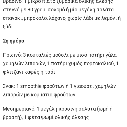
Βραδινό: 1 μικρό πιάτο ζυμαρικά ολικής άλεσης
στεγνά με 80 γραμ. σολομό ή μία μεγάλη σαλάτα
σπανάκι, μπρόκολο, λάχανο, χωρίς λάδι με λεμόνι ή
ξύδι.
2η ημέρα
Πρωινό: 3 κουταλιές μούσλι με μισό ποτήρι γάλα
χαμηλών λιπαρών, 1 ποτήρι χυμός πορτοκαλιού, 1
φλιτζάνι καφές ή τσάι
Σνακ: 1 smoothie φρούτων ή 1 γιαούρτι χαμηλών
λιπαρών με κομμάτια φρούτων
Μεσημεριανό: 1 μεγάλη πράσινη σαλάτα (ωμή ή
βραστή), 1 φέτα ψωμί ολικής άλεσης