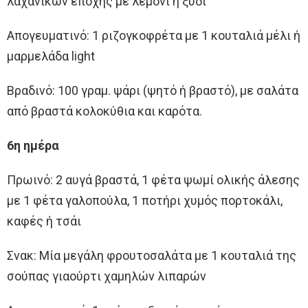
λαχανικών εποχής με λεμόνι ή ξύδι
Απογευματινό: 1 ριζογκοφρέτα με 1 κουταλιά μέλι ή
μαρμελάδα light
Βραδινό: 100 γραμ. ψάρι (ψητό ή βραστό), με σαλάτα
από βραστά κολοκύθια και καρότα.
6η ημέρα
Πρωινό: 2 αυγά βραστά, 1 φέτα ψωμί ολικής άλεσης
με 1 φέτα γαλοπούλα, 1 ποτήρι χυμός πορτοκάλι,
καφές ή τσάι
Σνακ: Μία μεγάλη φρουτοσαλάτα με 1 κουταλιά της
σούπας γιαούρτι χαμηλών λιπαρών