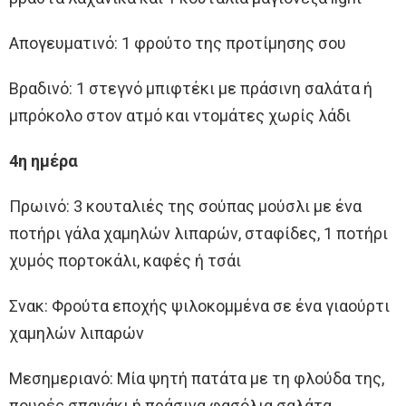
Απογευματινό: 1 φρούτο της προτίμησης σου
Βραδινό: 1 στεγνό μπιφτέκι με πράσινη σαλάτα ή
μπρόκολο στον ατμό και ντομάτες χωρίς λάδι
4η ημέρα
Πρωινό: 3 κουταλιές της σούπας μούσλι με ένα
ποτήρι γάλα χαμηλών λιπαρών, σταφίδες, 1 ποτήρι
χυμός πορτοκάλι, καφές ή τσάι
Σνακ: Φρούτα εποχής ψιλοκομμένα σε ένα γιαούρτι
χαμηλών λιπαρών
Μεσημεριανό: Μία ψητή πατάτα με τη φλούδα της,
πουρές σπανάκι ή πράσινα φασόλια σαλάτα