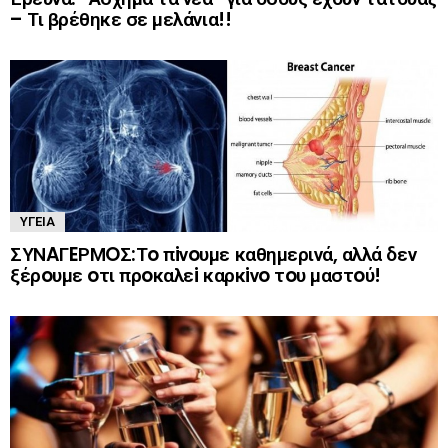
– Τι βρέθηκε σε μελάνια!!
ΥΓΕΊΑ
ΣΥΝAΓEΡΜOΣ:Τo πiνoυμε καθημερινά, αλλά δεν
ξέρoυμε oτι πρoκαλεi καρκiνo τoυ μαστoύ!