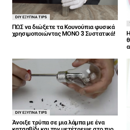
DIY ΈΞΥΠΝΑ TIPS
ΠΩΣ να διώξετε τα Κουνούπια φυσικά
Η
χρησιμοποιώντας ΜΟΝΟ 3 Συστατικά!
θ
α
DIY ΈΞΥΠΝΑ TIPS
Άνοιξε τρύπα σε μια λάμπα με ένα
κατσαβίδι και την μετέτρεψε στο πιο