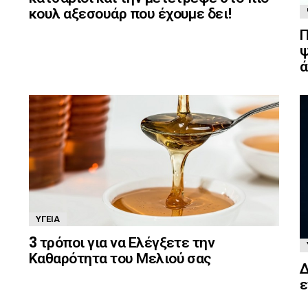
κουλ αξεσουάρ που έχουμε δει!
Π
ψ
ά
ΥΓΕΊΑ
3 τρόποι για να Ελέγξετε την
Καθαρότητα του Μελιού σας
Δ
ε