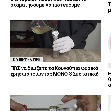
Τ
σταματήσουμε να πιστεύουμε
μ
DIY ΈΞΥΠΝΑ TIPS
ΠΩΣ να διώξετε τα Κουνούπια φυσικά
Η
χρησιμοποιώντας ΜΟΝΟ 3 Συστατικά!
θ
α