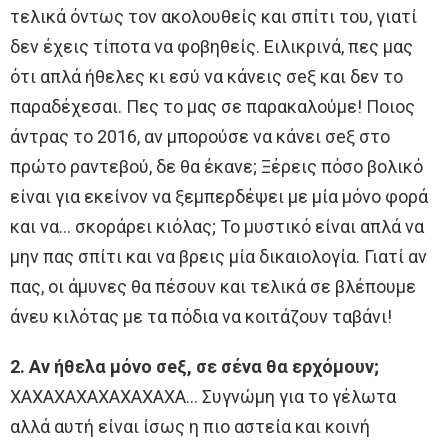
τελικά όντως τον ακολουθείς και σπίτι του, γιατί
δεν έχεις τίποτα να φοβηθείς. Ειλικρινά, πες μας
ότι απλά ήθελες κι εσύ να κάνεις σeξ και δεν το
παραδέχεσαι. Πες το μας σε παρακαλούμε! Ποιος
άντρας το 2016, αν μπορούσε να κάνει σeξ στο
πρώτο ραντεβού, δε θα έκανε; Ξέρεις πόσο βολικό
είναι για εκείνον να ξεμπερδέψει με μία μόνο φορά
και να… σκοράρει κιόλας; Το μυστικό είναι απλά να
μην πας σπίτι και να βρεις μία δικαιολογία. Γιατί αν
πας, οι άμυνες θα πέσουν και τελικά σε βλέπουμε
άνευ κιλότας με τα πόδια να κοιτάζουν ταβάνι!
2. Αν ήθελα μόνο σeξ, σε σένα θα ερχόμουν;
XAXAXAXAXAXAXAXA… Συγνώμη για το γέλωτα
αλλά αυτή είναι ίσως η πιο αστεία και κοινή