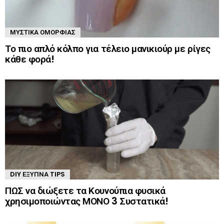
ΜΥΣΤΙΚΆ ΟΜΟΡΦΙΆΣ
Το πιο απλό κόλπο για τέλειο μανικιούρ με ρίγες
κάθε φορά!
DIY ΈΞΥΠΝΑ TIPS
ΠΩΣ να διώξετε τα Κουνούπια φυσικά
χρησιμοποιώντας ΜΟΝΟ 3 Συστατικά!