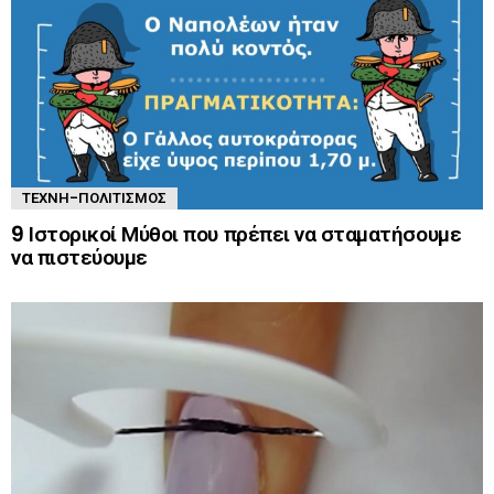
ΤΈΧΝΗ-ΠΟΛΙΤΙΣΜΌΣ
9 Ιστορικοί Μύθοι που πρέπει να σταματήσουμε
να πιστεύουμε