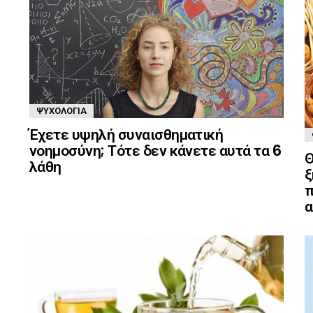
ΨΥΧΟΛΟΓΊΑ
Έχετε υψηλή συναισθηματική
νοημοσύνη; Τότε δεν κάνετε αυτά τα 6
Θ
λάθη
ξ
π
α