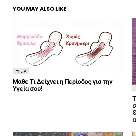
YOU MAY ALSO LIKE
ΥΓΕΊΑ
Μάθε Τι Δείχνει η Περίοδος για την
Υγεία σου!
Τ
σ
Θ
α