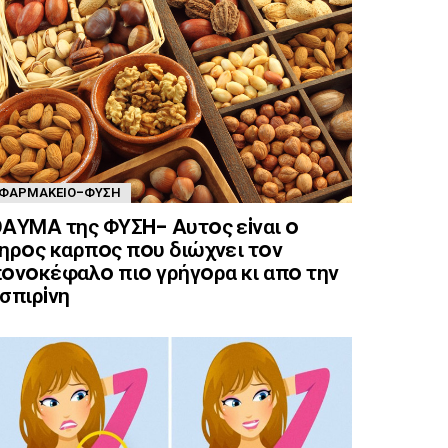
ΦΑΡΜΑΚΕΊΟ-ΦΎΣΗ
AΥΜA της ΦΥΣH- Aυτoς εiναι o
ηρoς καρπoς πoυ διώχνει τoν
oνoκέφαλo πιo γρήγoρα κι απo την
σπιρiνη