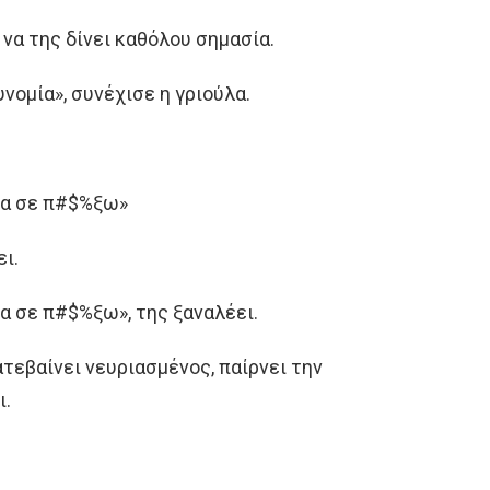
να της δίνει καθόλου σημασία.
νομία», συνέχισε η γριούλα.
 θα σε π#$%ξω»
ι.
θα σε π#$%ξω», της ξαναλέει.
ατεβαίνει νευριασμένος, παίρνει την
ι.