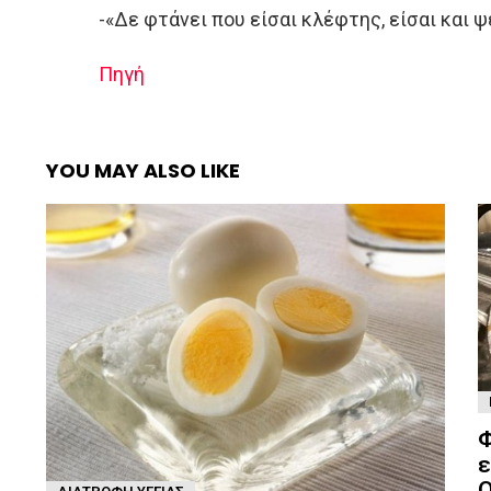
-«Δε φτάνει που είσαι κλέφτης, είσαι και 
Πηγή
YOU MAY ALSO LIKE
Φ
ε
Ο