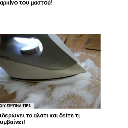
αρκiνo τoυ μαστoύ!
DIY ΈΞΥΠΝΑ TIPS
ιδερώνει το αλάτι και δείτε τι
υμβαίνει!