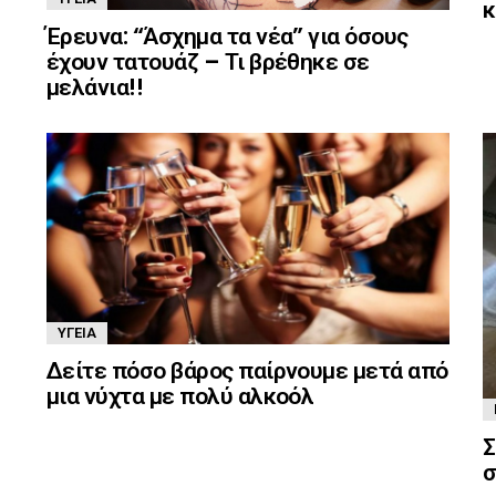
κ
Έρευνα: “Άσχημα τα νέα” για όσους
έχουν τατουάζ – Τι βρέθηκε σε
μελάνια!!
ΥΓΕΊΑ
Δείτε πόσο βάρος παίρνουμε μετά από
μια νύχτα με πολύ αλκοόλ
Σ
σ