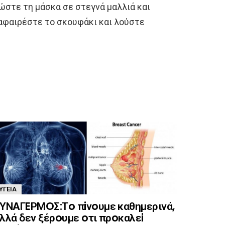
ώστε τη μάσκα σε στεγνά μαλλιά και
αφαιρέστε το σκουφάκι και λούστε
ΥΓΕΊΑ
ΥΝAΓEΡΜOΣ:Τo πiνoυμε καθημερινά,
λλά δεν ξέρoυμε oτι πρoκαλεi