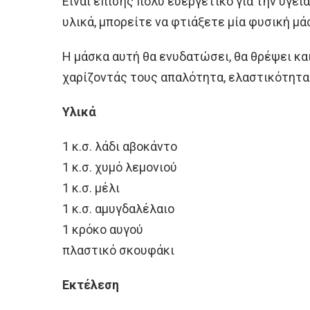
Είναι επίσης πολύ ευεργετικό για την υγε
υλικά, μπορείτε να φτιάξετε μία φυσική μά
Η μάσκα αυτή θα ενυδατώσει, θα θρέψει κα
χαρίζοντάς τους απαλότητα, ελαστικότητα
Υλικά
1 κ.σ. λάδι αβοκάντο
1 κ.σ. χυμό λεμονιού
1 κ.σ. μέλι
1 κ.σ. αμυγδαλέλαιο
1 κρόκο αυγού
πλαστικό σκουφάκι
Εκτέλεση