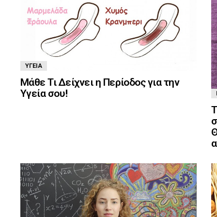
ΥΓΕΊΑ
Μάθε Τι Δείχνει η Περίοδος για την
Υγεία σου!
Τ
σ
Θ
α