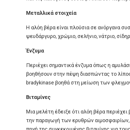
Μεταλλικά στοιχεία
Η αλόη βέρα είναι πλούσια σε ανόργανα συ
ψευδάργυρο, χρώμιο, σελήνιο, νάτριο, σίδηρο
Ένζυμα
Περιέχει σημαντικά ένζυμα όπως η αμυλάση
βοηθήσουν στην πέψη διασπώντας το λίπος 
bradykinase βοηθά στη μείωση των φλεγμο
Βιταμίνες
Μια μελέτη έδειξε ότι αλόη βέρα περιέχει β
την παραγωγή των ερυθρών αιμοσφαιρίων,
πηγή της συγκεκριμένης βιταμίνης για τους