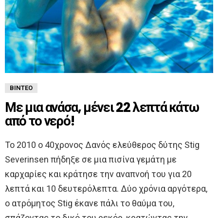
ΒΊΝΤΕΟ
Με μια ανάσα, μένει 22 λεπτά κάτω
από το νερό!
Το 2010 ο 40χρονος Δανός ελεύθερος δύτης Stig
Severinsen πήδηξε σε μια πισίνα γεμάτη με
καρχαρίες και κράτησε την αναπνοή του για 20
λεπτά και 10 δευτερόλεπτα. Δύο χρόνια αργότερα,
ο ατρόμητος Stig έκανε πάλι το θαύμα του,
σπάζοντας το δικό του ρεκόρ, κρατώντας την