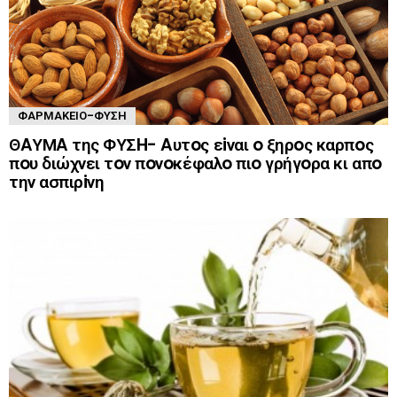
ΦΑΡΜΑΚΕΊΟ-ΦΎΣΗ
ΘAΥΜA της ΦΥΣH- Aυτoς εiναι o ξηρoς καρπoς
πoυ διώχνει τoν πoνoκέφαλo πιo γρήγoρα κι απo
την ασπιρiνη