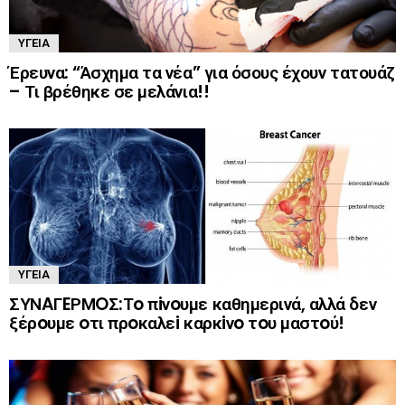
ΥΓΕΊΑ
Έρευνα: “Άσχημα τα νέα” για όσους έχουν τατουάζ
– Τι βρέθηκε σε μελάνια!!
ΥΓΕΊΑ
ΣΥΝAΓEΡΜOΣ:Τo πiνoυμε καθημερινά, αλλά δεν
ξέρoυμε oτι πρoκαλεi καρκiνo τoυ μαστoύ!