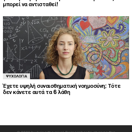
μπορεί να αντισταθεί!
ΨΥΧΟΛΟΓΊΑ
Έχετε υψηλή συναισθηματική νοημοσύνη; Τότε
δεν κάνετε αυτά τα 6 λάθη