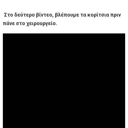
Στο δεύτερο βίντεο, βλέπουμε τα κορίτσια πριν
πάνε στο χειρουργείο.