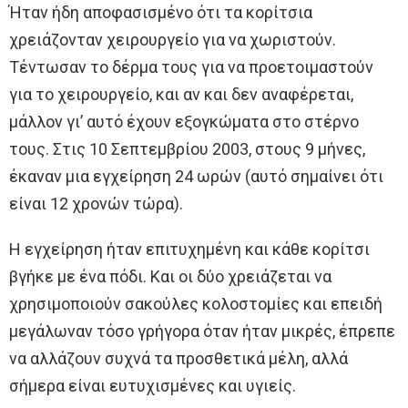
Ήταν ήδη αποφασισμένο ότι τα κορίτσια
χρειάζονταν χειρουργείο για να χωριστούν.
Τέντωσαν το δέρμα τους για να προετοιμαστούν
για το χειρουργείο, και αν και δεν αναφέρεται,
μάλλον γι’ αυτό έχουν εξογκώματα στο στέρνο
τους. Στις 10 Σεπτεμβρίου 2003, στους 9 μήνες,
έκαναν μια εγχείρηση 24 ωρών (αυτό σημαίνει ότι
είναι 12 χρονών τώρα).
Η εγχείρηση ήταν επιτυχημένη και κάθε κορίτσι
βγήκε με ένα πόδι. Και οι δύο χρειάζεται να
χρησιμοποιούν σακούλες κολοστομίες και επειδή
μεγάλωναν τόσο γρήγορα όταν ήταν μικρές, έπρεπε
να αλλάζουν συχνά τα προσθετικά μέλη, αλλά
σήμερα είναι ευτυχισμένες και υγιείς.