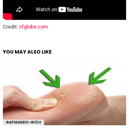
Credit:
sfglobe.com
YOU MAY ALSO LIKE
ΦΑΡΜΑΚΕΊΟ-ΦΎΣΗ