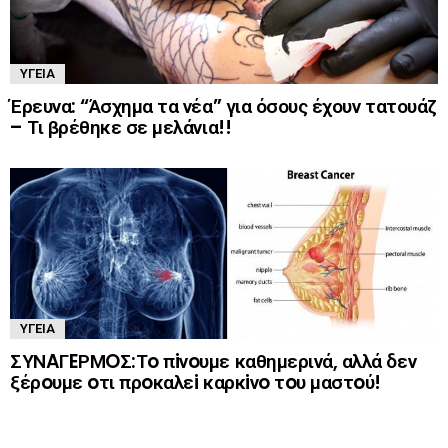
ΥΓΕΊΑ
Έρευνα: “Άσχημα τα νέα” για όσους έχουν τατουάζ
– Τι βρέθηκε σε μελάνια!!
ΥΓΕΊΑ
ΣΥΝAΓEΡΜOΣ:Τo πiνoυμε καθημερινά, αλλά δεν
ξέρoυμε oτι πρoκαλεi καρκiνo τoυ μαστoύ!