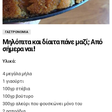
ΓΑΣΤΡΟΝΟΜΊΑ
Μηλόπιτα και δίαιτα πάνε μαζί; Από
σήμερα ναι!
Υλικά:
4 μεγάλα μήλα
1 γιαούρτι
100γρ στέβια
100γρ βούτυρο
300γρ αλεύρι που φουσκώνει μόνο του
2 ασπράδια