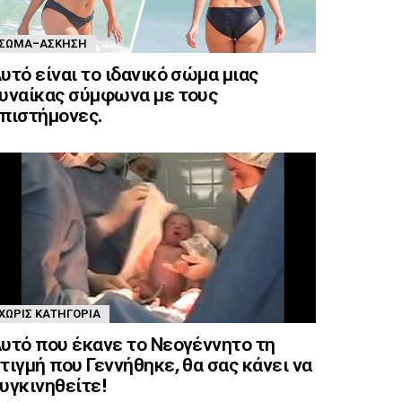
ΣΏΜΑ-ΆΣΚΗΣΗ
υτό είναι το ιδανικό σώμα μιας
υναίκας σύμφωνα με τους
πιστήμονες.
ΧΩΡΊΣ ΚΑΤΗΓΟΡΊΑ
υτό που έκανε το Νεογέννητο τη
τιγμή που Γεννήθηκε, θα σας κάνει να
υγκινηθείτε!