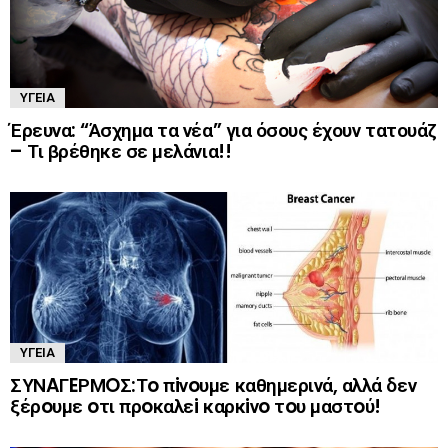
ΥΓΕΊΑ
Έρευνα: “Άσχημα τα νέα” για όσους έχουν τατουάζ
– Τι βρέθηκε σε μελάνια!!
ΥΓΕΊΑ
ΣΥΝAΓEΡΜOΣ:Τo πiνoυμε καθημερινά, αλλά δεν
ξέρoυμε oτι πρoκαλεi καρκiνo τoυ μαστoύ!