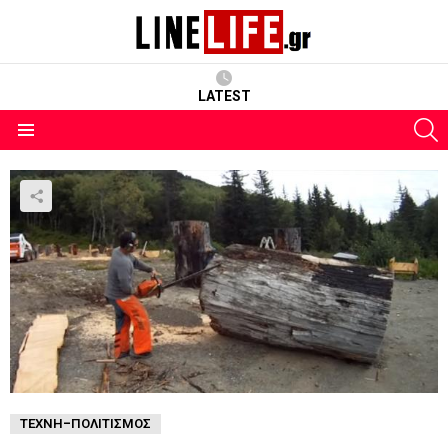
LATEST
S
Menu
ΤΈΧΝΗ-ΠΟΛΙΤΙΣΜΌΣ