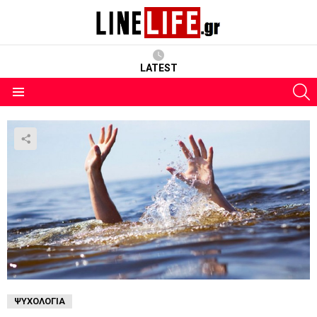
LATEST
S
Menu
ΨΥΧΟΛΟΓΊΑ