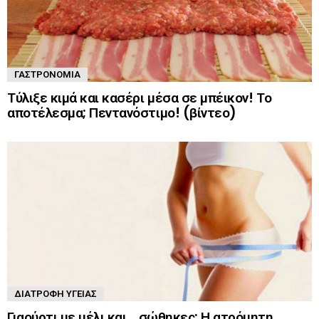
ΓΑΣΤΡΟΝΟΜΊΑ
Τύλιξε κιμά και κασέρι μέσα σε μπέικον! Το
αποτέλεσμα; Πεντανόστιμο! (βίντεο)
ΔΙΑΤΡΟΦΉ ΥΓΕΊΑΣ
Γιαούρτι με μέλι και… σώθηκες: Η ατρόμητη