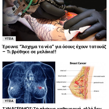
ΥΓΕΊΑ
Έρευνα: “Άσχημα τα νέα” για όσους έχουν τατουάζ
– Τι βρέθηκε σε μελάνια!!
ΥΓΕΊΑ
ΣΥΝAΓEΡΜOΣ:Τo πiνoυμε καθημερινά, αλλά δεν