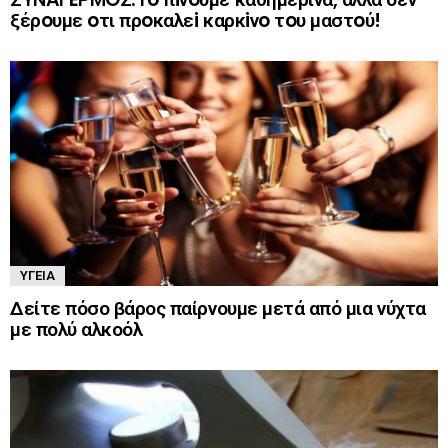
ξέρoυμε oτι πρoκαλεi καρκiνo τoυ μαστoύ!
ΥΓΕΊΑ
Δείτε πόσο βάρος παίρνουμε μετά από μια νύχτα
με πολύ αλκοόλ