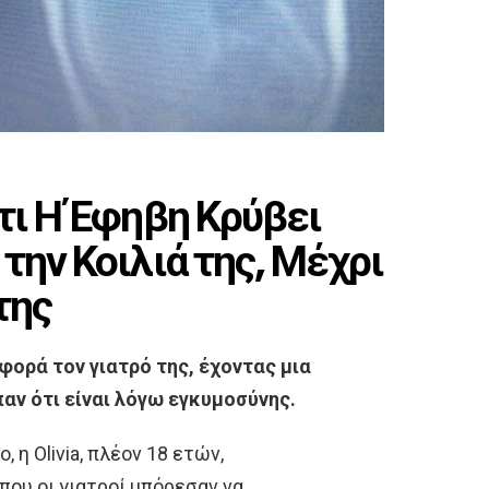
τι Η Έφηβη Κρύβει
την Κοιλιά της, Μέχρι
της
φορά τον γιατρό της, έχοντας μια
αν ότι είναι λόγω εγκυμοσύνης.
 η Olivia, πλέον 18 ετών,
που οι γιατροί μπόρεσαν να