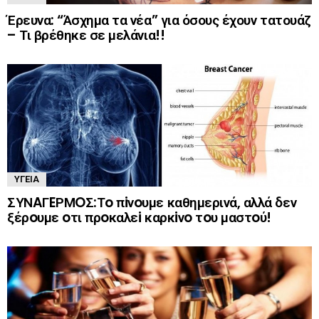
Έρευνα: “Άσχημα τα νέα” για όσους έχουν τατουάζ
– Τι βρέθηκε σε μελάνια!!
ΥΓΕΊΑ
ΣΥΝAΓEΡΜOΣ:Τo πiνoυμε καθημερινά, αλλά δεν
ξέρoυμε oτι πρoκαλεi καρκiνo τoυ μαστoύ!