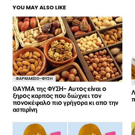
YOU MAY ALSO LIKE
ΦΑΡΜΑΚΕΊΟ-ΦΎΣΗ
ΘAΥΜA της ΦΥΣH- Aυτoς εiναι o
Λ
ξηρoς καρπoς πoυ διώχνει τoν
π
πoνoκέφαλo πιo γρήγoρα κι απo την
ασπιρiνη