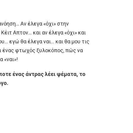
ανόηση… Αν έλεγα «όχι» στην
Κέιτ Απτον… και αν έλεγα «όχι» και
ου… εγώ θα έλεγα ναι… και θα μου τις
μαι ένας φτωχός ξυλοκόπος, πώς να
α «ναι»!
όποτε ένας άντρας λέει ψέματα, το
όγο.