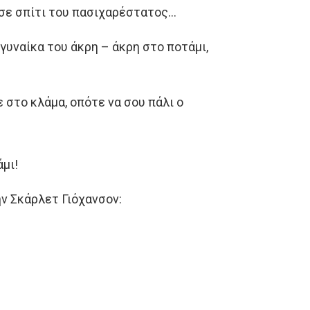
ισε σπίτι του πασιχαρέστατος…
γυναίκα του άκρη – άκρη στο ποτάμι,
ε στο κλάμα, οπότε να σου πάλι ο
άμι!
την Σκάρλετ Γιόχανσον: