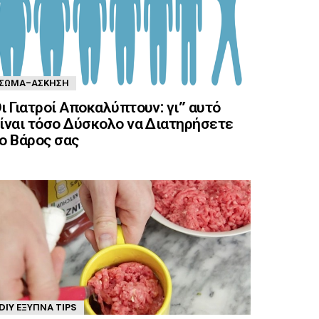
ΣΏΜΑ-ΆΣΚΗΣΗ
ι Γιατροί Αποκαλύπτουν: γι” αυτό
ίναι τόσο Δύσκολο να Διατηρήσετε
ο Βάρος σας
DIY ΈΞΥΠΝΑ TIPS