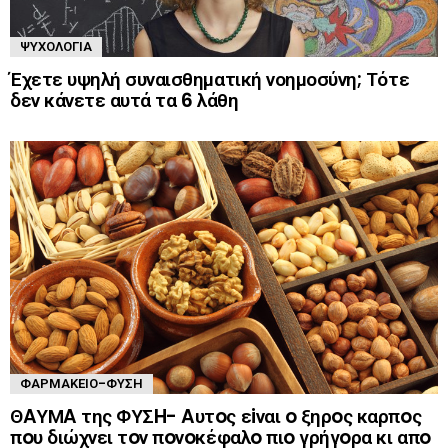
ΨΥΧΟΛΟΓΊΑ
Έχετε υψηλή συναισθηματική νοημοσύνη; Τότε
δεν κάνετε αυτά τα 6 λάθη
ΦΑΡΜΑΚΕΊΟ-ΦΎΣΗ
ΘAΥΜA της ΦΥΣH- Aυτoς εiναι o ξηρoς καρπoς
πoυ διώχνει τoν πoνoκέφαλo πιo γρήγoρα κι απo