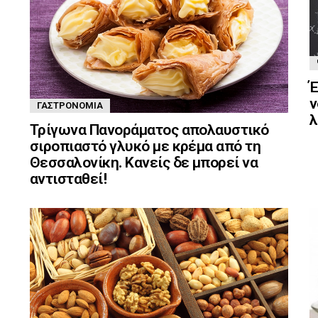
Έ
ν
ΓΑΣΤΡΟΝΟΜΊΑ
λ
Τρίγωνα Πανοράματος απολαυστικό
σιροπιαστό γλυκό με κρέμα από τη
Θεσσαλονίκη. Κανείς δε μπορεί να
αντισταθεί!