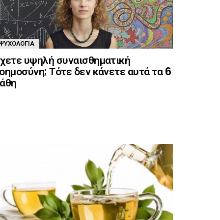
ΨΥΧΟΛΟΓΊΑ
χετε υψηλή συναισθηματική
οημοσύνη; Τότε δεν κάνετε αυτά τα 6
άθη