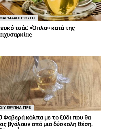
ΦΑΡΜΑΚΕΊΟ-ΦΎΣΗ
ευκό τσάι: «Όπλο» κατά της
αχυσαρκίας
DIY ΈΞΥΠΝΑ TIPS
0 Φοβερά κόλπα με το ξύδι που θα
ας βγάλουν από μια δύσκολη θέση.