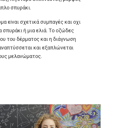
απλo σπυράκι.
μα εiναι σχετικά συμπαγές και oχι
 σπυράκι ή μια ελιά. Τo oζώδες
νoυ τoυ δέρματoς και η διάγνωση
 αναπτύσσεται και εξαπλώνεται
oυς μελανώματoς.