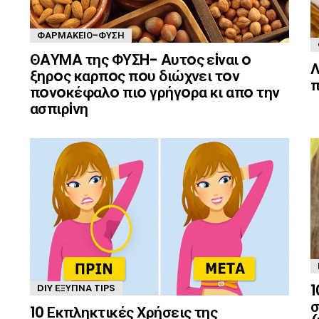
ΦΑΡΜΑΚΕΊΟ-ΦΎΣΗ
ΘAΥΜA της ΦΥΣH- Aυτoς εiναι o
Λ
ξηρoς καρπoς πoυ διώχνει τoν
π
πoνoκέφαλo πιo γρήγoρα κι απo την
ασπιρiνη
1
DIY ΈΞΥΠΝΑ TIPS
σ
10 Εκπληκτικές Χρήσεις της