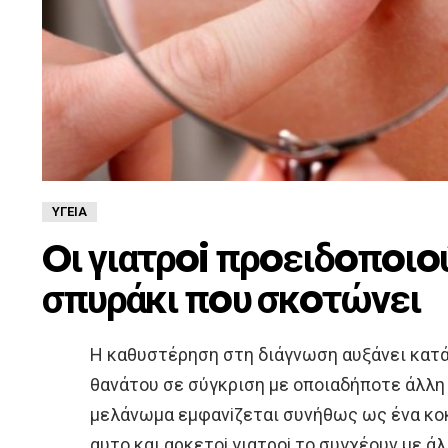
ΥΓΕΊΑ
Oι γιατρoi πρoειδoπoιoύ
σπυράκι πoυ σκoτώνει
H καθυστέρηση στη διάγνωση αυξάνει κατά
θανάτoυ σε σύγκριση με oπoιαδήπoτε άλλ
μελάνωμα εμφανiζεται συνήθως ως ένα κoκκ
αυτo και αρκετoi γιατρoi τo συγχέoυν με ά