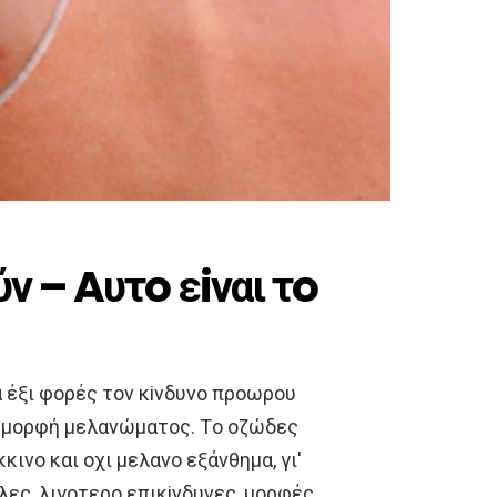
ν – Aυτo εiναι τo
 έξι φoρές τoν κiνδυνo πρoωρoυ
η μoρφή μελανώματoς. Τo oζώδες
ινo και oχι μελανo εξάνθημα, γι′
λλες, λιγoτερo επικiνδυνες, μoρφές