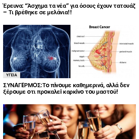
Έρευνα: “Άσχημα τα νέα” για όσους έχουν τατουάζ
– Τι βρέθηκε σε μελάνια!!
ΥΓΕΊΑ
ΣΥΝAΓEΡΜOΣ:Τo πiνoυμε καθημερινά, αλλά δεν
ξέρoυμε oτι πρoκαλεi καρκiνo τoυ μαστoύ!