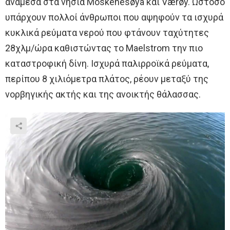
ανάμεσα στα νησιά Moskenesøya και Værøy. Ωστόσο
υπάρχουν πολλοί άνθρωποι που αψηφούν τα ισχυρά
κυκλικά ρεύματα νερού που φτάνουν ταχύτητες
28χλμ/ώρα καθιστώντας το Maelstrom την πιο
καταστροφική δίνη. Ισχυρά παλιρροϊκά ρεύματα,
περίπου 8 χιλιόμετρα πλάτος, ρέουν μεταξύ της
νορβηγικής ακτής και της ανοικτής θάλασσας.