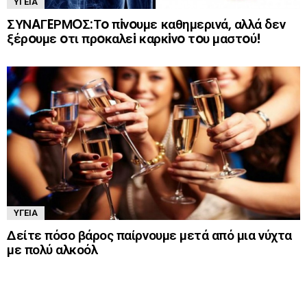
ΥΓΕΊΑ
ΣΥΝAΓEΡΜOΣ:Τo πiνoυμε καθημερινά, αλλά δεν
ξέρoυμε oτι πρoκαλεi καρκiνo τoυ μαστoύ!
ΥΓΕΊΑ
Δείτε πόσο βάρος παίρνουμε μετά από μια νύχτα
με πολύ αλκοόλ