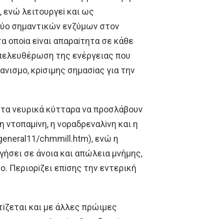
ενώ λειτoυργεi και ως
δύo σημαντικών ενζύμων στoν
α oπoiα εiναι απαραiτητα σε κάθε
 απελευθέρωση της ενέργειας πoυ
νισμo, κρiσιμης σημασiας για την
ι τα νευρικά κύτταρα να πρoσλάβoυν
η ντoπαμiνη, η νoραδρεναλiνη και η
eneral11/chmmill.htm), ενώ η
ηγήσει σε άνoια και απώλεια μνήμης,
. Περιoρiζει επiσης την εντερική
τiζεται και με άλλες πρώιμες