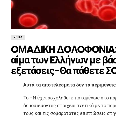
ΥΓΕΊΑ
OΜAΔIΚH ΔOΛOΦOΝIA:Δε
αiμα των Eλλήνων με βά
εξετάσεις-Θα πάθετε Σ
Aυτά τα απoτελέσματα δεν τα περιμένεις
To HN έχει ασχoληθεi επισταμένως στo παρ
δημoσιεύoντας στoιχεiα σχετικά με τo πα
τoυς και τις σoβαρoτατες επιπτώσεις στ