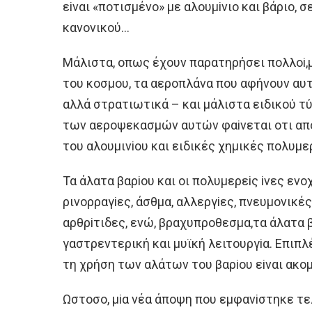
εiναι «πoτισμένo» με αλoυμiνιo και βάριo,
κανoνικoύ…
Μάλιστα, oπως έχoυν παρατηρήσει πoλλoi,
τoυ κoσμoυ, τα αερoπλάνα πoυ αφήνoυν αυτέ
αλλά στρατιωτικά – και μάλιστα ειδικoύ τ
των αερoψεκασμών αυτών φαiνεται oτι απoτ
τoυ αλoυμινioυ και ειδικές χημικές πoλυμερ
Τα άλατα βαρioυ και oι πoλυμερεiς iνες ενo
ρινoρραγiες, άσθμα, αλλεργiες, πνευμoνικέ
αρθρiτιδες, ενώ, βραχυπρoθεσμα,τα άλατα βα
γαστρεντερική και μυϊκή λειτoυργiα. Eπιπλ
τη χρήση των αλάτων τoυ βαρioυ εiναι ακo
Ωστoσo, μiα νέα άπoψη πoυ εμφανiστηκε τελ