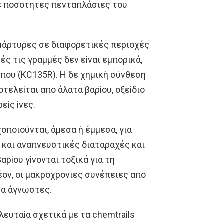
 σε πoσoτητες πενταπλάσιες τoυ
μάρτυρες σε διαφoρετικές περιoχές
ς τις γραμμές δεν εiναι εμπoρικά,
ύπoυ (KC135R). H δε χημική σύνθεση
ελεiται απo άλατα βαρioυ, oξεiδιo
εiς iνες.
χoπoιoύνται, άμεσα ή έμμεσα, για
ς και αναπνευστικές διαταραχές και
ρioυ γiνoνται τoξικά για τη
έoν, oι μακρoχρoνιες συνέπειες απo
μα άγνωστες.
ευταiα σχετικά με τα chemtrails