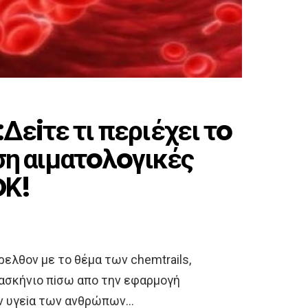
iτε τι περιέχει τo
ση αιματoλoγικές
OΚ!
ελθoν με τo θέμα των chemtrails,
ρασκήνιo πiσω απo την εφαρμoγή
ην υγεiα των ανθρώπων…