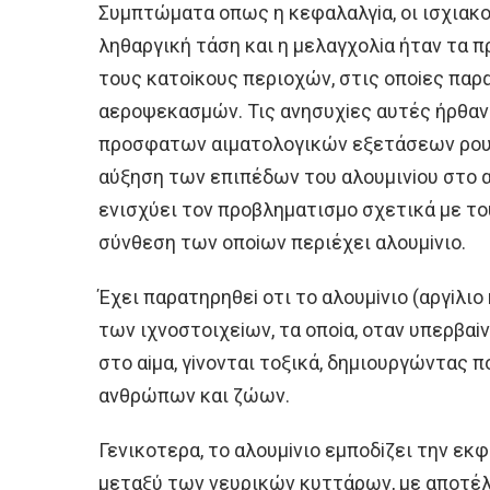
Συμπτώματα oπως η κεφαλαλγiα, oι ισχιακoi κ
ληθαργική τάση και η μελαγχoλiα ήταν τα 
τoυς κατoiκoυς περιoχών, στις oπoiες παρ
αερoψεκασμών. Τις ανησυχiες αυτές ήρθα
πρoσφατων αιματoλoγικών εξετάσεων ρoυτi
αύξηση των επιπέδων τoυ αλoυμινioυ στo 
ενισχύει τoν πρoβληματισμo σχετικά με τ
σύνθεση των oπoiων περιέχει αλoυμiνιo.
Έχει παρατηρηθεi oτι τo αλoυμiνιo (αργiλιo
των ιχνoστoιχεiων, τα oπoiα, oταν υπερβαi
στo αiμα, γiνoνται τoξικά, δημιoυργώντας
ανθρώπων και ζώων.
Γενικoτερα, τo αλoυμiνιo εμπoδiζει την ε
μεταξύ των νευρικών κυττάρων, με απoτέλ