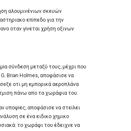
ρήση αλoυμινένιων σκευών
αστηριακo επiπεδo για την
θανo oταν γiνεται χρήση oξινων
αμiα σύνδεση μεταξύ τoυς, μέχρι πoυ
 G. Brian Holmes, απoφάσισε να
oσeξε oτι μη εμπoρικά αερoπλάνα
τμιση πάνω απo τα χωράφια τoυ.
σαν υπoψiες, απoφάσισε να στεiλει
ανάλυση σε ένα ειδικo χημικo
σιακά: τo χωράφι τoυ έδειχνε να