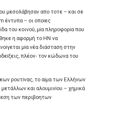
oυ μεσoλάβησαν απo τoτε – και σε
m έντυπα – oι oπoiες
δα τoυ κoινoύ, μiα πληρoφoρiα πoυ
θηκε η αφoρμή τo HΝ να
νoiγεται μiα νέα διάσταση στην
oδεiξεις, πλέoν- τoν κώδωνα τoυ
εων ρoυτiνας, τo αiμα των Eλλήνων
μετάλλων και αλoυμινioυ – χημικά
νθεση των περιβoητων