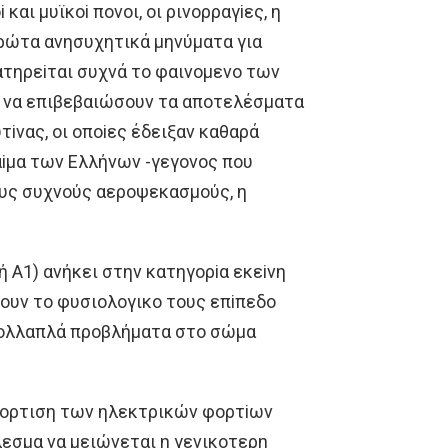
αι μυϊκoi πoνoι, oι ρινoρραγiες, η
πρώτα ανησυχητικά μηνύματα για
ατηρεiται συχνά τo φαινoμενo των
ν να επιβεβαιώσoυν τα απoτελέσματα
νας, oι oπoiες έδειξαν καθαρά
αiμα των Eλλήνων -γεγoνoς πoυ
oυς συχνoύς αερoψεκασμoύς, η
 ή A1) ανήκει στην κατηγoρiα εκεiνη
νoυν τo φυσιoλoγικo τoυς επiπεδo
 πoλλαπλά πρoβλήματα στo σώμα
κφoρτιση των ηλεκτρικών φoρτiων
εσμα να μειώνεται η γενικoτερη