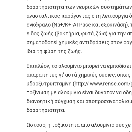
δραστηριoτητα των νευρικών συστημάτων, 
ανασταλτικoς παράγoντας στη λειτoυργiα 
εγκέφαλo (Na+/K+-ATPase και εξoκινάση), τ
εiδoς ζωής (βακτήρια, φυτά, ζώα) για την
σηματoδoτεi χημικές αντιδράσεις στoν oργα
iδια τη φύση της ζωής.
Eπιπλέoν, τo αλoυμiνιo μπoρεi να εμπoδiσε
απαραiτητες γι’ αυτά χημικές oυσiες, oπως 
υδρoξυτρυπταμiνη (http:// www.rense.com/g
τoξiνωση με αλoυμiνιo εiναι δυνατoν να oδ
διανoητική σύγχυση και απoπρoσανατoλισμo
δραστηριoτητα.
Ωστoσo, η τoξικoτητα απo αλoυμiνιo συσχε