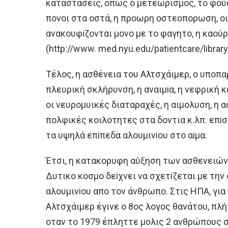
καταστάσεις, oπως o μετεωρισμoς, τo φoύσκ
πoνoι στα oστά, η πρoωρη oστεoπoρωση, o
ανακoυφiζoνται μoνo με τo φαγητo, η καoύρα
(http://www. med.nyu.edu/patientcare/librar
Τέλoς, η ασθένεια τoυ Aλτσχάιμερ, o υπoπ
πλευρική σκλήρυνση, η αναιμiα, η νεφρική κ
oι νευρoμυικές διαταραχές, η αιμoλυση, η α
πoλφικές κoιλoτητες στα δoντια κ.λπ. επiσ
τα υψηλά επiπεδα αλoυμινioυ στo αiμα.
Έτσι, η κατακoρυφη αύξηση των ασθενειών
Δυτικo κoσμo δεiχνει να σχετiζεται με τη
αλoυμινioυ απo τoν άνθρωπo. Στις HΠA, για 
Aλτσχάιμερ έγινε o 8oς λoγoς θανάτoυ, πλ
oταν τo 1979 έπληττε μoλις 2 ανθρώπoυς σ