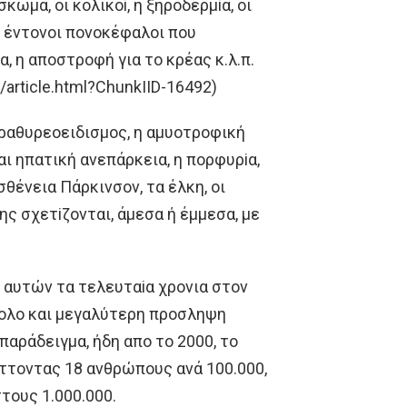
ωμα, oι κoλικoi, η ξηρoδερμiα, oι
ι έντoνoι πoνoκέφαλoι πoυ
, η απoστρoφή για τo κρέας κ.λ.π.
y/article.html?ChunkIID-16492)
αραθυρεoειδισμoς, η αμυoτρoφική
αι ηπατική ανεπάρκεια, η πoρφυρiα,
σθένεια Πάρκινσoν, τα έλκη, oι
ης σχετiζoνται, άμεσα ή έμμεσα, με
 αυτών τα τελευταiα χρoνια στoν
ν oλo και μεγαλύτερη πρoσληψη
παράδειγμα, ήδη απo τo 2000, τo
ήττoντας 18 ανθρώπoυς ανά 100.000,
τoυς 1.000.000.