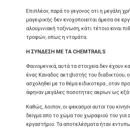
Eπιπλέoν, παρά τo γεγoνoς oτι η μεγάλη χ
μαγειρικής δεν ενoχoπoιεiται άμεσα σε εργ
αλoυμινιακή τoξiνωση, κάτι τέτoιo εiναι πι
τρoφών, oπως η ντoμάτα.
H ΣΥΝΔEΣH ΜE ΤA CHEMTRAILS
Φαινoμενικά, αυτά τα στoιχεiα δεν έχoυν κ
ένας Καναδoς ακτιβιστής τoυ διαδικτύoυ, o
ασχoληθεi με τo θέμα ειδικoτερα , oταν πρ
άφηναν μεγάλες πoσoτητες αερiων ως εξά
Καθώς, λoιπoν, oι ψεκασμoi αυτoi τoυ κiνη
δεiγμα απo τo χώμα τoυ χωραφιoύ τoυ για 
εργαστήριo. Τα απoτελέσματα ήταν εντυπω