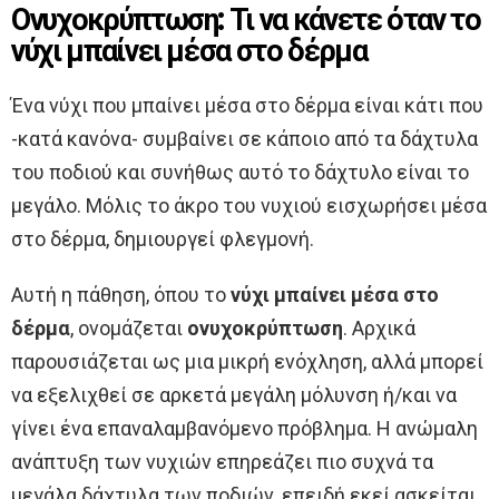
Ονυχοκρύπτωση: Τι να κάνετε όταν το
νύχι μπαίνει μέσα στο δέρμα
Ένα νύχι που μπαίνει μέσα στο δέρμα είναι κάτι που
-κατά κανόνα- συμβαίνει σε κάποιο από τα δάχτυλα
του ποδιού και συνήθως αυτό το δάχτυλο είναι το
μεγάλο. Μόλις το άκρο του νυχιού εισχωρήσει μέσα
στο δέρμα, δημιουργεί φλεγμονή.
Αυτή η πάθηση, όπου το
νύχι μπαίνει μέσα στο
δέρμα
, ονομάζεται
ονυχοκρύπτωση
. Αρχικά
παρουσιάζεται ως μια μικρή ενόχληση, αλλά μπορεί
να εξελιχθεί σε αρκετά μεγάλη μόλυνση ή/και να
γίνει ένα επαναλαμβανόμενο πρόβλημα. Η ανώμαλη
ανάπτυξη των νυχιών επηρεάζει πιο συχνά τα
μεγάλα δάχτυλα των ποδιών, επειδή εκεί ασκείται