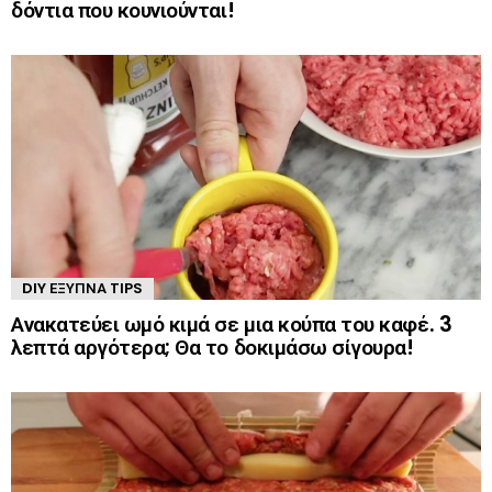
δόντια που κουνιούνται!
DIY ΈΞΥΠΝΑ TIPS
Ανακατεύει ωμό κιμά σε μια κούπα του καφέ. 3
λεπτά αργότερα; Θα το δοκιμάσω σίγουρα!