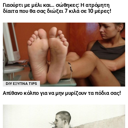
Γιαούρτι με μέλι και… σώθηκες: Η ατρόμητη
δίαιτα που θα σας διώξει 7 κιλά σε 10 μέρες!
DIY ΈΞΥΠΝΑ TIPS
Απίθανο κόλπο για να μην μυρίζουν τα πόδια σας!