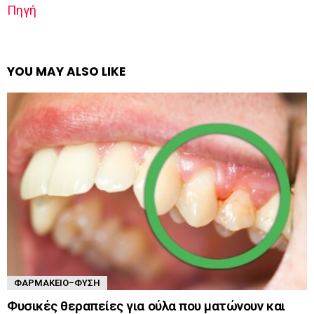
Πηγή
YOU MAY ALSO LIKE
ΦΑΡΜΑΚΕΊΟ-ΦΎΣΗ
Φυσικές θεραπείες για ούλα που ματώνουν και