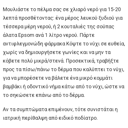
Μουλιάστε το πέλμα σας σε χλιαρό νερό για 15-20
λεπτά προσθέτοντας: ένα μέρος λευκού ξυδιού για
τέσσερα μέρη νερού, ή 2 κουταλιές της σούπας
άλατα Epsom ανά 1 λίτρο νερού. Πάρτε
αντιφλεγμονώδη φάρμακα Κόψτε το νύχι σε ευθεία,
χωρίς να δημιουργήσετε γωνίες και να μην τα
κόβετε πολύ μικρά/στενά. Προσεκτικά, τραβήξτε
προς τα πίσω/πάνω το δέρμα που καλύπτει το νύχι,
για να μπορέσετε να βάλετε ένα μικρό κομμάτι
βαμβάκι ή οδοντικό νήμα κάτω από το νύχι, ώστε να
το σηκώσετε επάνω από το δέρμα.
Αν τα συμπτώματα επιμένουν, τότε συνιστάται η
ιατρική περίθαλψη από ειδικό ποδίατρο.