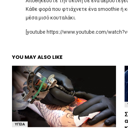
Αποθηκεύστε την σκόνη σε ένα αεροστεγές 
Κάθε φορά που φτιάχνετε ένα smoothie ή κ
μέσα μισό κουταλάκι.
[youtube https://www.youtube.com/watch?v
YOU MAY ALSO LIKE
Σ
α
ΥΓΕΊΑ
κ