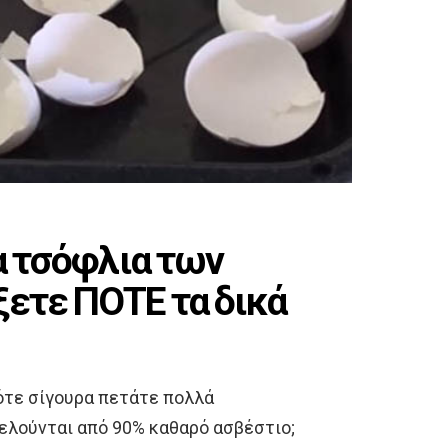
τα τσόφλια των
ξετε ΠΟΤΕ τα δικά
τότε σίγουρα πετάτε πολλά
ελούνται από 90% καθαρό ασβέστιο;