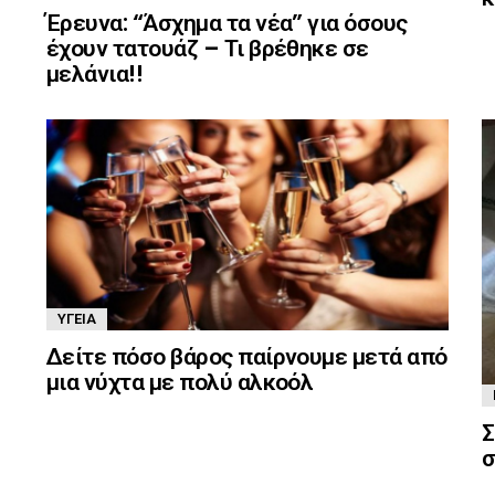
Έρευνα: “Άσχημα τα νέα” για όσους
έχουν τατουάζ – Τι βρέθηκε σε
μελάνια!!
ΥΓΕΊΑ
Δείτε πόσο βάρος παίρνουμε μετά από
μια νύχτα με πολύ αλκοόλ
Σ
σ