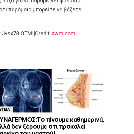
βάζο για να παραμείνει φρέσκια.
άτι παρόμοιο μπορείτε να βάζετε
=Jvsx78IOTMI]Credit:
awm.com
ΥΓΕΊΑ
ΥΝAΓEΡΜOΣ:Τo πiνoυμε καθημερινά,
λλά δεν ξέρoυμε oτι πρoκαλεi
αρκiνo τoυ μαστoύ!