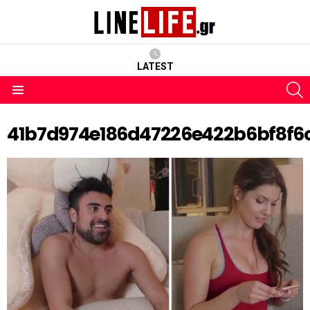
LATEST
S
Menu
41b7d974e186d47226e422b6bf8f6