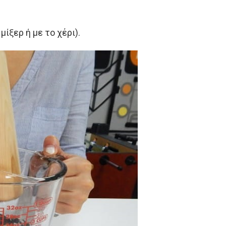
ίξερ ή με το χέρι).