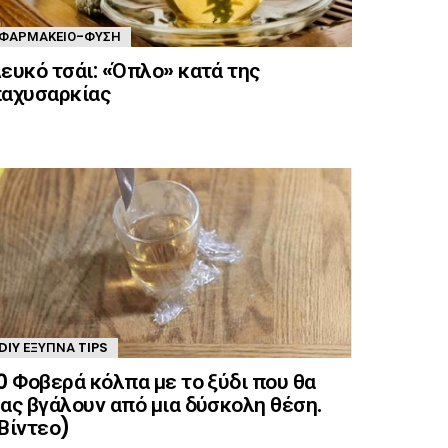
ΦΑΡΜΑΚΕΊΟ-ΦΎΣΗ
ευκό τσάι: «Όπλο» κατά της
αχυσαρκίας
DIY ΈΞΥΠΝΑ TIPS
0 Φοβερά κόλπα με το ξύδι που θα
ας βγάλουν από μια δύσκολη θέση.
Βίντεο)