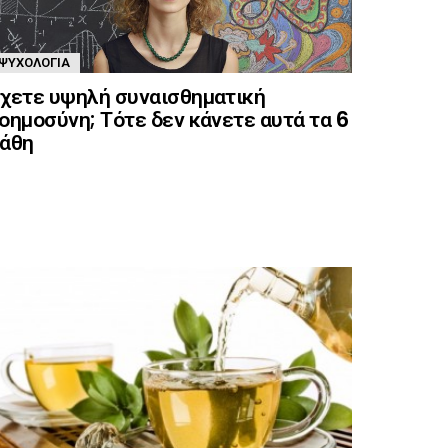
ΨΥΧΟΛΟΓΊΑ
χετε υψηλή συναισθηματική
οημοσύνη; Τότε δεν κάνετε αυτά τα 6
άθη