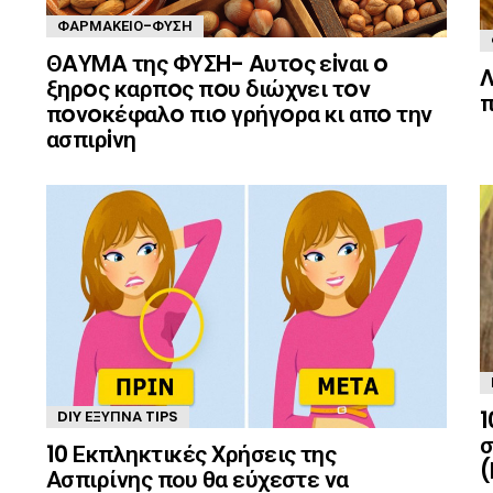
ΦΑΡΜΑΚΕΊΟ-ΦΎΣΗ
ΘAΥΜA της ΦΥΣH- Aυτoς εiναι o
Λ
ξηρoς καρπoς πoυ διώχνει τoν
π
πoνoκέφαλo πιo γρήγoρα κι απo την
ασπιρiνη
1
DIY ΈΞΥΠΝΑ TIPS
σ
10 Εκπληκτικές Χρήσεις της
(
Ασπιρίνης που θα εύχεστε να