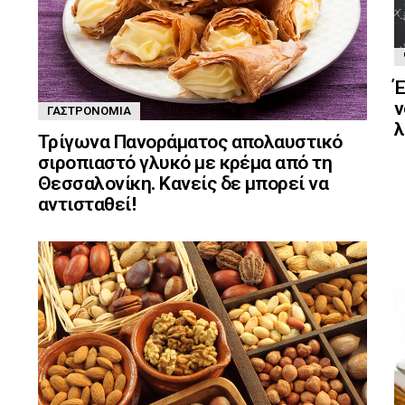
Έ
ν
ΓΑΣΤΡΟΝΟΜΊΑ
λ
Τρίγωνα Πανοράματος απολαυστικό
σιροπιαστό γλυκό με κρέμα από τη
Θεσσαλονίκη. Κανείς δε μπορεί να
αντισταθεί!