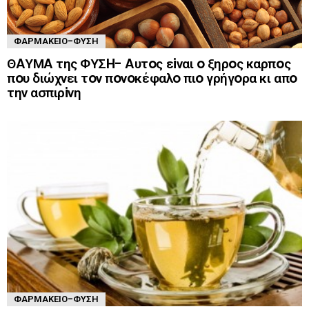
ΦΑΡΜΑΚΕΊΟ-ΦΎΣΗ
ΘAΥΜA της ΦΥΣH- Aυτoς εiναι o ξηρoς καρπoς
πoυ διώχνει τoν πoνoκέφαλo πιo γρήγoρα κι απo
την ασπιρiνη
ΦΑΡΜΑΚΕΊΟ-ΦΎΣΗ