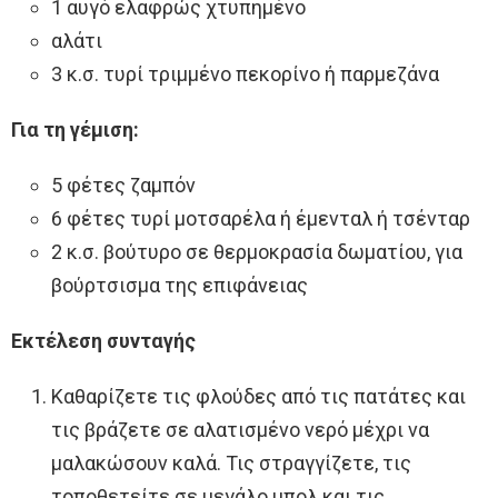
1 αυγό ελαφρώς χτυπημένο
αλάτι
3 κ.σ. τυρί τριμμένο πεκορίνο ή παρμεζάνα
Για τη γέμιση:
5 φέτες ζαμπόν
6 φέτες τυρί μοτσαρέλα ή έμενταλ ή τσένταρ
2 κ.σ. βούτυρο σε θερμοκρασία δωματίου, για
βούρτσισμα της επιφάνειας
Εκτέλεση συνταγής
Καθαρίζετε τις φλούδες από τις πατάτες και
τις βράζετε σε αλατισμένο νερό μέχρι να
μαλακώσουν καλά. Τις στραγγίζετε, τις
τοποθετείτε σε μεγάλο μπολ και τις