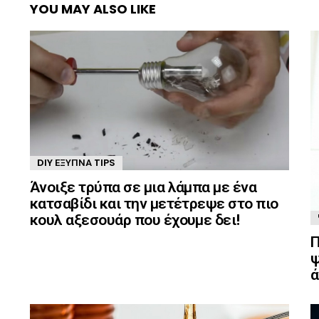
YOU MAY ALSO LIKE
DIY ΈΞΥΠΝΑ TIPS
Άνοιξε τρύπα σε μια λάμπα με ένα
κατσαβίδι και την μετέτρεψε στο πιο
κουλ αξεσουάρ που έχουμε δει!
Π
ψ
ά