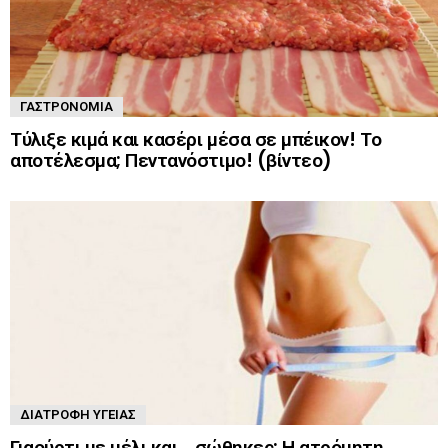
ΓΑΣΤΡΟΝΟΜΊΑ
Τύλιξε κιμά και κασέρι μέσα σε μπέικον! Το
αποτέλεσμα; Πεντανόστιμο! (βίντεο)
ΔΙΑΤΡΟΦΉ ΥΓΕΊΑΣ
Γιαούρτι με μέλι και… σώθηκες: Η ατρόμητη