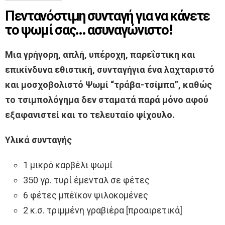
Πεντανόστιμη συνταγή για να κάνετε
το ψωμί σας… ασυναγώνιστο!
Μια γρήγορη, απλή, υπέροχη, παρεΐστικη και
επικίνδυνα εθιστική, συνταγήγια ένα λαχταριστό
και μοσχοβολιστό Ψωμί “τράβα-τσίμπα”, καθώς
το τσιμπολόγημα δεν σταματά παρά μόνο αφού
εξαφανιστεί και το τελευταίο ψίχουλο.
Υλικά συνταγής
1 μικρό καρβέλι ψωμί
350 γρ. τυρί έμενταλ σε φέτες
6 φέτες μπέϊκον ψιλοκομένες
2 κ.σ. τριμμένη γραβιέρα [προαιρετικά]