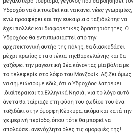
μεγαλύτερο τουρισμό, γεγονός που θα βοηθήσει τον
Υδροχόο να δικτυωθεί και να κάνει νέες γνωριμίες,
ενώ προσφέρει και την ευκαιρία ο ταξιδιώτης να
έχει πολλές και διαφορετικές δραστηριότητες. Ο
Υδροχόος θα εντυπωσιαστεί από την
αρχιτεκτονική αυτής της πόλης, θα διασκεδάσει
μέχρι πρωίας στα στέκια τηςΒαρκελώνης και θα
χαζέψει την μαγευτική θέα κάνοντας μία βόλτα με
το τελεφερίκ στο λόφο του Μονζουίκ. Αξίζει όμως
να σημειώσουμε εδώ, ότι ο Υδροχόος λατρεύει
ιδιαίτερα και τα Ελληνικά Νησιά , για το λόγο αυτό
άνετα θα ταίριαζε στη φύση του ζωδίου του ένα
ταξιδάκι στην όμορφη Κέρκυρα, ακόμα και κατά την
χειμερινή περίοδο, όπου τότε θα μπορεί να
απολαύσει ανενόχλητα όλες τις ομορφιές της!