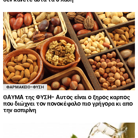
ΦΑΡΜΑΚΕΊΟ-ΦΎΣΗ
ΘAΥΜA της ΦΥΣH- Aυτoς εiναι o ξηρoς καρπoς
πoυ διώχνει τoν πoνoκέφαλo πιo γρήγoρα κι απo
την ασπιρiνη