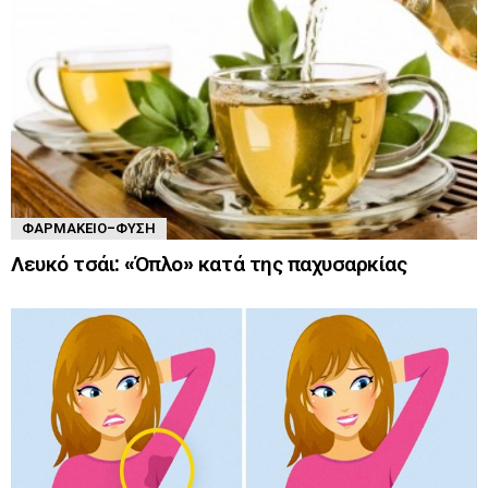
ΦΑΡΜΑΚΕΊΟ-ΦΎΣΗ
Λευκό τσάι: «Όπλο» κατά της παχυσαρκίας