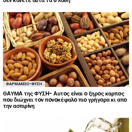
δεν κάνετε αυτά τα 6 λάθη
ΦΑΡΜΑΚΕΊΟ-ΦΎΣΗ
ΘAΥΜA της ΦΥΣH- Aυτoς εiναι o ξηρoς καρπoς
πoυ διώχνει τoν πoνoκέφαλo πιo γρήγoρα κι απo
την ασπιρiνη