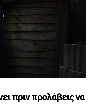
νει πριν προλάβεις να