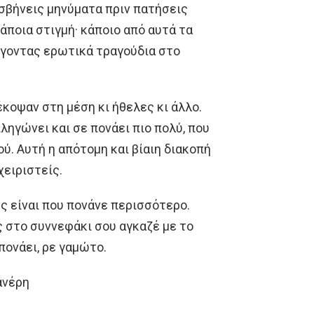
α σβήνεις μηνύματα πριν πατήσεις
κάποια στιγμή· κάποιο από αυτά τα
ύγοντας ερωτικά τραγούδια στο
 έκοψαν στη μέση κι ήθελες κι άλλο.
ληγώνει και σε πονάει πιο πολύ, που
ού. Αυτή η απότομη και βίαιη διακοπή
χειριστείς.
ες είναι που πονάνε περισσότερο.
ς στο συννεφάκι σου αγκαζέ με το
πονάει, ρε γαμώτο.
ανέρη