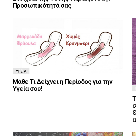
Προσωπικότητά σας
ΥΓΕΊΑ
Μάθε Τι Δείχνει η Περίοδος για την
Υγεία σου!
Τ
σ
Θ
α