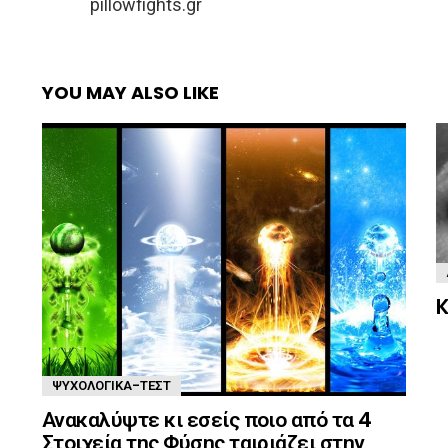
pillowfights.gr
YOU MAY ALSO LIKE
K
ΨΥΧΟΛΟΓΙΚΆ-ΤΈΣΤ
Ανακαλύψτε κι εσείς ποιο από τα 4
Στοιχεία της Φύσης ταιριάζει στην