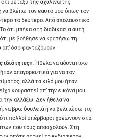
 ότι μεταξύ της αχαλίνωτης
 να βλέπω τον εαυτό μου όπως τον
ότερο το δεύτερο. Από απολαυστικό
 Το ότι μπήκα στη διαδικασία αυτή
 ότι με βοήθησε να κρατήσω τη
α απ’ όσο φανταζόμουν.
ς ιδιότητες».
Ήθελα να αδυνατίσω
 ήταν απαγορευτικά για να τον
ίματος, αλλά τα κιλά μου ήταν
είχα κουραστεί απ’ την εικόνα μου
θα την αλλάξω. Δεν ήθελα να
ή, να βρω δουλειά ή να βελτιώσω τις
 ότι πολλοί υπέρβαροι χρεώνουν στα
άτων που τους απασχολούν. Στη
ουν οπότε ατονεί το ενδιαφέρον