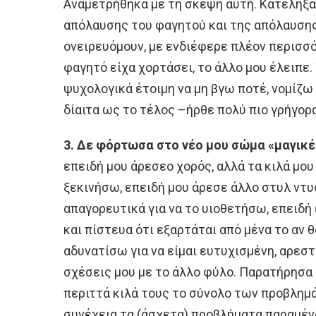
Αναμετρήθηκα με τη σκέψη αυτή. Κατέληξα
απόλαυσης του φαγητού και της απόλαυσης
ονειρευόμουν, με ενδιέφερε πλέον περισσ
φαγητό είχα χορτάσει, το άλλο μου έλειπε.
ψυχολογικά έτοιμη να μη βγω ποτέ, νομίζω
δίαιτα ως το τέλος –ήρθε πολύ πιο γρήγορ
3. Δε φόρτωσα στο νέο μου σώμα «μαγικέ
επειδή μου άρεσεο χορός, αλλά τα κιλά μου
ξεκινήσω, επειδή μου άρεσε άλλο στυλ ντυσ
απαγορευτικά για να το υιοθετήσω, επειδή 
και πίστευα ότι εξαρτάται από μένα το αν 
αδυνατίσω για να είμαι ευτυχισμένη, αρεστ
σχέσεις μου με το άλλο φύλο. Παρατήρησα
περιττά κιλά τους το σύνολο των προβλημ
συνέχεια τα (άσχετα) προβλήματα παραμέν