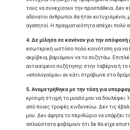
τους να συνεχίσουν την προσπάθεια. Δεν είν
αδύνατοι άνθρωποι θα ήταν ευτυχισμένοι, 
αγαπητοί. Η πραγματικότητα απέχει πολύ απ
4. Δε μίλησα σε κανέναν για την απόφασή 
εσωτερική ωστόσο πολύ κοινότοπη για να θ
ακρίβεια, βαριόμουν να το συζητάω. Επιπλέ
αντικείμενο συζήτησης στην ταβέρνα ή το 
«απολογούμαι» αν κάτι στράβωνε στο δρόμ
5. Αναμετρήθηκα με την τάση για υπερφαγ
κρίσιμη στιγμή το μυαλό μου να δουλέψει. 
από ποιες τροφές κινδυνεύω. Δεν τις έβαλ
μου. Δεν άφησα το περιθώριο να υπάρξει τ
απλούστατα φοβόμουν ότι δε θα είχε επιστ