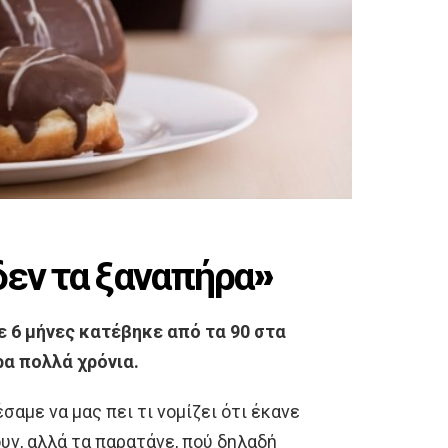
δεν τα ξαναπήρα»
ε 6 μήνες κατέβηκε από τα 90 στα
ρα πολλά χρόνια.
έσαμε να μας πει τι νομίζει ότι έκανε
υν, αλλά τα παρατάνε, πού δηλαδή