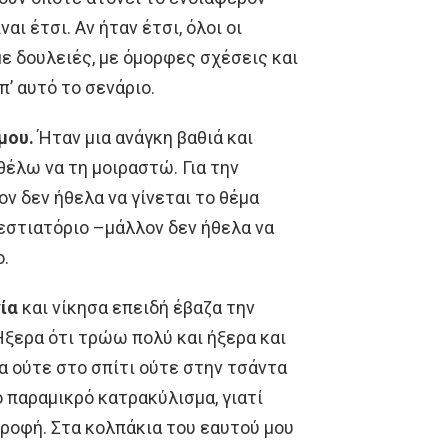
αι έτσι. Αν ήταν έτσι, όλοι οι
με δουλειές, με όμορφες σχέσεις και
’ αυτό το σενάριο.
μου.
Ήταν μια ανάγκη βαθιά και
έλω να τη μοιραστώ. Για την
ον δεν ήθελα να γίνεται το θέμα
εστιατόριο –μάλλον δεν ήθελα να
ο.
ία
και νίκησα επειδή έβαζα την
Ήξερα ότι τρώω πολύ και ήξερα και
α ούτε στο σπίτι ούτε στην τσάντα
ο παραμικρό κατρακύλισμα, γιατί
ροφή. Στα κολπάκια του εαυτού μου