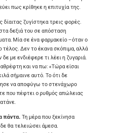
εύει πως κρίθηκε η επιτυχία της.
 δίαιτας ζυγίστηκα τρεις φορές.
 στα δεξιά του σε απόσταση
ματα. Μία σε ένα φαρμακείο –όταν ο
ο τέλος. Δεν το έκανα σκόπιμα, αλλά
 δε με ενδιέφερε τι λέει η ζυγαριά.
καθρέφτη και να πω: «Τώρα είσαι
ιλά σήμαινε αυτό. Το ότι δε
ήθησε να αποφύγω το στενάχωρο
ότε που πέφτει ο ρυθμός απώλειας
ρατάνε.
α πάντα.
Τη μέρα που ξεκίνησα
 δε θα τελειώσει άμεσα.