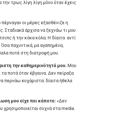
 την τρως λίγη λίγη μόνο όταν έχεις
 πέρναγαν οι μέρες εξασθένιζε η
. Σταδιακά άρχισα να ξεχνάω τι μου
σιπς ή την κόκα κόλα. Η δίαιτα αντί
 Όσα παχυντικά, μα αγαπημένα,
βαλα ποτέ στη διατροφή μου.
ριστη την καθημερινότητά μου.
Μου
 τα ποτά όταν έβγαινα. Δεν πείραξα
να περνάω ευχάριστα: δίαιτα ήθελα
λωση μου είχε πει κάποτε:
«Δεν
ου χρησιμοποιείται συχνά στα media.