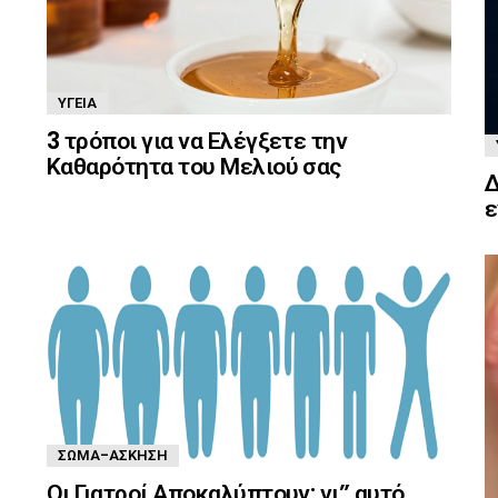
ΥΓΕΊΑ
3 τρόποι για να Ελέγξετε την
Καθαρότητα του Μελιού σας
Δ
ε
ΣΏΜΑ-ΆΣΚΗΣΗ
Οι Γιατροί Αποκαλύπτουν: γι” αυτό