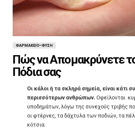
ΦΑΡΜΑΚΕΊΟ-ΦΎΣΗ
Πώς να Απομακρύνετε το
Πόδια σας
Οι κάλοι ή τα σκληρά σημεία, είναι κάτι 
περισσότερων ανθρώπων.
Οφείλονται κυ
υποδημάτων, λόγω της συνεχούς τριβής π
οι φτέρνες, τα δάχτυλα των ποδιών, τα πέ
κότσια.