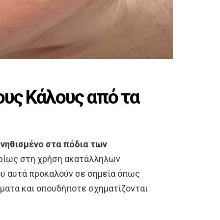
υς Κάλους από τα
συνηθισμένο στα πόδια των
ρίως στη χρήση ακατάλληλων
ου αυτά προκαλούν σε σημεία όπως
λματα και οπουδήποτε σχηματίζονται