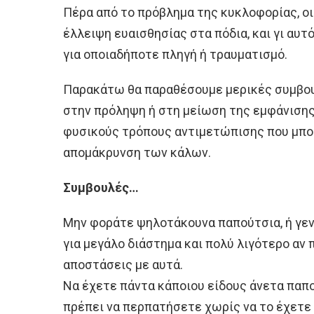
Πέρα από το πρόβλημα της κυκλοφορίας, οι
έλλειψη ευαισθησίας στα πόδια, και γι αυτ
για οποιαδήποτε πληγή ή τραυματισμό.
Παρακάτω θα παραθέσουμε μερικές συμβου
στην πρόληψη ή στη μείωση της εμφάνισης
φυσικούς τρόπους αντιμετώπισης που μπο
απομάκρυνση των κάλων.
Συμβουλές…
Μην φοράτε ψηλοτάκουνα παπούτσια, ή γενι
για μεγάλο διάστημα και πολύ λιγότερο αν
αποστάσεις με αυτά.
Να έχετε πάντα κάποιου είδους άνετα παπ
πρέπει να περπατήσετε χωρίς να το έχετε