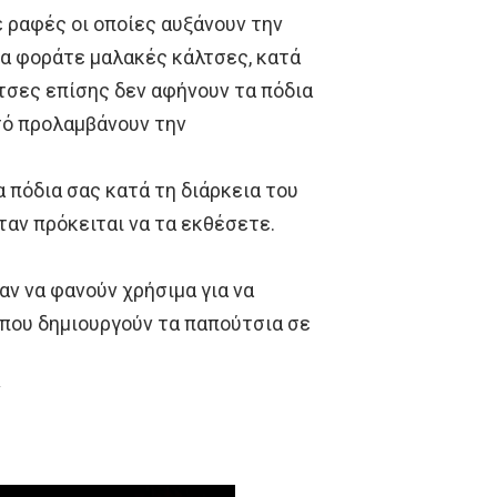
ραφές οι οποίες αυξάνουν την
 να φοράτε μαλακές κάλτσες, κατά
τσες επίσης δεν αφήνουν τα πόδια
υτό προλαμβάνουν την
α πόδια σας κατά τη διάρκεια του
ταν πρόκειται να τα εκθέσετε.
ν να φανούν χρήσιμα για να
 που δημιουργούν τα παπούτσια σε
ν