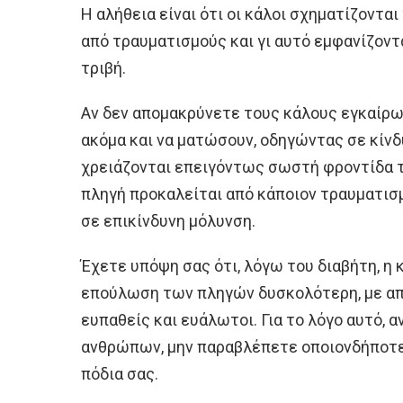
Η αλήθεια είναι ότι οι κάλοι σχηματίζοντα
από τραυματισμούς και γι αυτό εμφανίζοντ
τριβή.
Αν δεν απομακρύνετε τους κάλους εγκαίρως
ακόμα και να ματώσουν, οδηγώντας σε κίνδ
χρειάζονται επειγόντως σωστή φροντίδα 
πληγή προκαλείται από κάποιον τραυματισ
σε επικίνδυνη μόλυνση.
Έχετε υπόψη σας ότι, λόγω του διαβήτη, η 
επούλωση των πληγών δυσκολότερη, με απο
ευπαθείς και ευάλωτοι. Για το λόγο αυτό, 
ανθρώπων, μην παραβλέπετε οποιονδήποτε
πόδια σας.