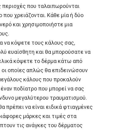
ις περιοχές που ταλαιπωρούνται
ο που χρειάζονται. Κάθε μία ή δύο
 νερό και χρησιμοποιήστε μια
ους.
α να κόψετε τους κάλους σας,
ολύ ευαίσθητη και θα μπορούσατε να
τελικά κόψετε το δέρμα κάτω από
 οι οποίες απλώς θα επιδεινώσουν
 μεγάλους κάλους που προκαλούν
 έναν ποδίατρο που μπορεί να σας
ίνδυνο μεγαλύτερου τραυματισμού.
α πρέπει να είναι ειδικά φτιαγμένες
διάφορες μάρκες και τιμές στα
πτουν τις ανάγκες του δέρματος