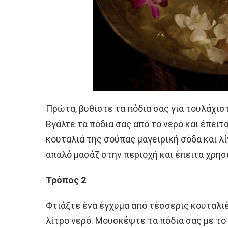
Πρώτα, βυθίστε τα πόδια σας για τουλάχισ
Βγάλτε τα πόδια σας από το νερό και έπειτ
κουταλιά της σούπας μαγειρική σόδα και λ
απαλό μασάζ στην περιοχή και έπειτα χρησ
Τρόπος 2
Φτιάξτε ένα έγχυμα από τέσσερις κουταλι
λίτρο νερό. Μουσκέψτε τα πόδια σας με το