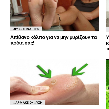
DIY ΈΞΥΠΝΑ TIPS
Απίθανο κόλπο για να μην μυρίζουν τα
Υ
πόδια σας!
κ
π
ΦΑΡΜΑΚΕΊΟ-ΦΎΣΗ