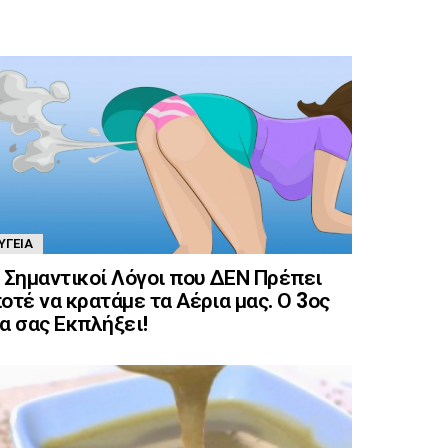
ΥΓΕΊΑ
 Σημαντικοί Λόγοι που ΔΕΝ Πρέπει
οτέ να κρατάμε τα Αέρια μας. Ο 3ος
α σας Εκπλήξει!