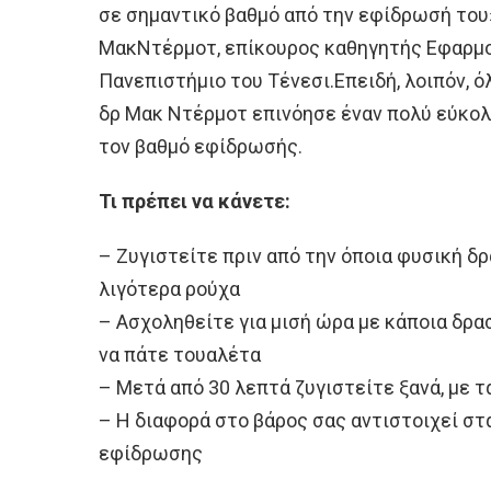
σε σημαντικό βαθμό από την εφίδρωσή του»
ΜακΝτέρμοτ, επίκουρος καθηγητής Εφαρμ
Πανεπιστήμιο του Τένεσι.Επειδή, λοιπόν, 
δρ Μακ Ντέρμοτ επινόησε έναν πολύ εύκολο
τον βαθμό εφίδρωσής.
Τι πρέπει να κάνετε:
– Ζυγιστείτε πριν από την όποια φυσική δ
λιγότερα ρούχα
– Ασχοληθείτε για μισή ώρα με κάποια δρασ
να πάτε τουαλέτα
– Μετά από 30 λεπτά ζυγιστείτε ξανά, με τ
– Η διαφορά στο βάρος σας αντιστοιχεί στ
εφίδρωσης