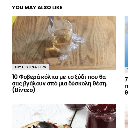
YOU MAY ALSO LIKE
DIY ΈΞΥΠΝΑ TIPS
10 Φοβερά κόλπα με το ξύδι που θα
7
σας βγάλουν από μια δύσκολη θέση.
π
(Βίντεο)
θ