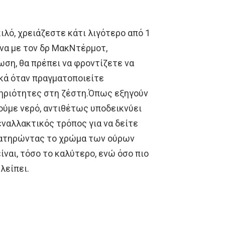
κιλό, χρειάζεστε κάτι λιγότερο από 1
να με τον δρ ΜακΝτέρμοτ,
ση, θα πρέπει να φροντίζετε να
ικά όταν πραγματοποιείτε
τηριότητες στη ζέστη.Όπως εξηγούν
πιούμε νερό, αντιθέτως υποδεικνύει
ναλλακτικός τρόπος για να δείτε
αρατηρώντας το χρώμα των ούρων
ίναι, τόσο το καλύτερο, ενώ όσο πιο
λείπει.